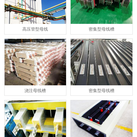
高压管型母线
密集型母线槽
浇注母线槽
密集型母线槽