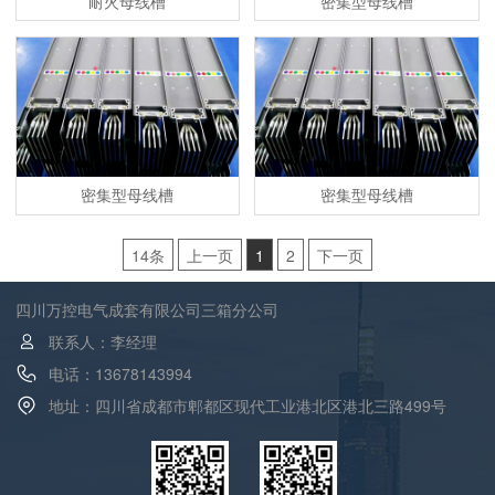
耐火母线槽
密集型母线槽
密集型母线槽
密集型母线槽
14条
上一页
1
2
下一页
四川万控电气成套有限公司三箱分公司
联系人：李经理
电话：13678143994
地址：四川省成都市郫都区现代工业港北区港北三路499号